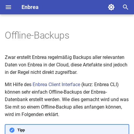
Enbrea
S
u
Offline-Backups
Einführung
Einführung
Überblick
Überblick
Überblick
Überblick
Single Sign On
Changelog
Meine Schule
Mein Account
Überblick
Überblick
Überblick
Überblick
Überblick
Überblick
Ausdruck
Initialisierung
c
h
Dashboard
Installation
Import aus DaVinci
Benutzergruppen
Vertretungsplan
eduplaces
Einrichten der Verzeichniss
Einrichten der Stammdate
Vorbereitung
Agenda
Begriffe
Stundenplan
Konfiguration
Zwar erstellt Enbrea regelmäßig Backups aller relevanten
e
Daten von Enbrea in der Cloud, diese Artefakte sind jedoch
Mein Account
Zugriffstoken
Import aus Magellan
Benutzer
Bewerberverfahren
Woche
Navigation
Vertretungen
Testen
in der Regel nicht direkt zugreifbar.
w
Verzeichnisse
Export nach Magellan
Übersicht Richtlinien
Mit Hilfe des
Enbrea Client Interface
Bewerbungen
Navigation
Liste
Jetzt
(kurz: Enbrea CLI)
i
Und nun?
können sehr einfach Offline-Backups der Enbrea-
r
Stammdaten
Import aus Untis
Enbrea Forms
Vertretungsinformationen
Matrix
Datenbank erstellt werden. Wie dies gemacht wird und was
d
Sie mit so einem Offline-Backup alles anfangen können,
Bewerberverwaltung
Import aus BBS-Planung
Listenfunktionen
Klassenbucheinträge
Statistik
wird im Folgenden erklärt.
i
n
Klassenbuch
Import aus DaNiS
Import + Export
Darstellungsbeispiele
Tipp