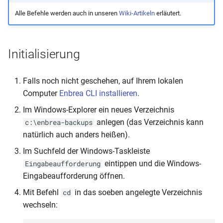
i
Alle Befehle werden auch in unseren
Wiki-Artikeln
erläutert.
Fehlzeiten
Import aus Schild-NRW
Übertrag nach Magellan
t
Stundenplananzeige
Import aus edoo.sys
i
Initialisierung
a
Exporte
Import aus SaxSVS
l
Falls noch nicht geschehen, auf Ihrem lokalen
App
Import aus LUSD
Computer
Enbrea CLI installieren
.
i
Im Windows-Explorer ein neues Verzeichnis
Import aus Excel/CSV
s
anlegen (das Verzeichnis kann
c:\enbrea-backups
i
natürlich auch anders heißen).
Automation
Im Suchfeld der Windows-Taskleiste
e
Zeitraumwechsel
eintippen und die Windows-
Eingabeaufforderung
r
Eingabeaufforderung öffnen.
t
Mit Befehl
in das soeben angelegte Verzeichnis
cd
wechseln: