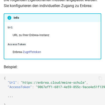
Sie konfigurieren den individuellen Zugang zu Enbrea:
Info
Url
URL zu Ihrer Enbrea-Instanz
AccessToken
Enbrea-
Zugriffstoken
Beispiel:
{
"Url"
:
"https://enbrea.cloud/meine-schule"
,
"AccessToken"
:
"9067eff1-6817-4e59-855c-9ace4e51f139
...
}