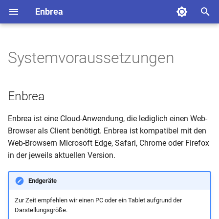
Enbrea
S
u
Systemvoraussetzungen
Einführung
Einführung
Überblick
Überblick
Überblick
Überblick
Online-Backups
Single Sign On
Changelog
Meine Schule
Mein Account
Überblick
Überblick
Überblick
Überblick
Überblick
Überblick
Ausdruck
Enbrea
c
h
Dashboard
Installation
Import aus DaVinci
Benutzergruppen
Vertretungsplan
Offline-Backups
eduplaces
Einrichten der Verzeichniss
Einrichten der Stammdate
Vorbereitung
Agenda
Begriffe
Stundenplan
Enbrea Cli
Enbrea
e
Mein Account
Zugriffstoken
Import aus Magellan
Benutzer
Bewerberverfahren
Woche
Navigation
Vertretungen
Windows
Enbrea ist eine Cloud-Anwendung, die lediglich einen Web-
w
Browser als Client benötigt. Enbrea ist kompatibel mit den
Verzeichnisse
Export nach Magellan
Übersicht Richtlinien
Bewerbungen
Navigation
Liste
Jetzt
i
macOS und Linux
Web-Browsern Microsoft Edge, Safari, Chrome oder Firefox
in der jeweils aktuellen Version.
r
Stammdaten
Import aus Untis
Enbrea Forms
Vertretungsinformationen
Matrix
d
Endgeräte
Bewerberverwaltung
Import aus BBS-Planung
Listenfunktionen
Klassenbucheinträge
Statistik
i
Zur Zeit empfehlen wir einen PC oder ein Tablet aufgrund der
n
Klassenbuch
Import aus DaNiS
Import + Export
Darstellungsbeispiele
Darstellungsgröße.