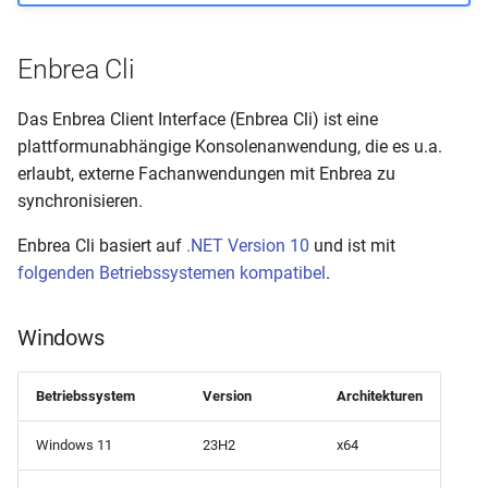
i
Fehlzeiten
Import aus Schild-NRW
Übertrag nach Magellan
t
Enbrea Cli
Stundenplananzeige
Import aus edoo.sys
i
Das Enbrea Client Interface (Enbrea Cli) ist eine
a
Exporte
Import aus SaxSVS
plattformunabhängige Konsolenanwendung, die es u.a.
erlaubt, externe Fachanwendungen mit Enbrea zu
l
App
Import aus LUSD
synchronisieren.
i
Enbrea Cli basiert auf
.NET Version 10
und ist mit
Import aus Excel/CSV
s
folgenden Betriebssystemen kompatibel
.
i
Automation
e
Windows
Zeitraumwechsel
r
Betriebssystem
Version
Architekturen
t
Windows 11
23H2
x64