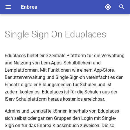
Enbrea
S
u
Single Sign On Eduplaces
Einführung
Einführung
Überblick
Überblick
Überblick
Überblick
Online-Backups
Changelog
Meine Schule
Mein Account
Überblick
Überblick
Überblick
Überblick
Überblick
Überblick
Ausdruck
Einrichtung des Single Sign On
c
h
Dashboard
Installation
Import aus DaVinci
Benutzergruppen
Vertretungsplan
Offline-Backups
Einrichten der Verzeichniss
Einrichten der Stammdate
Vorbereitung
Agenda
Begriffe
Stundenplan
Eduplaces bietet eine zentrale Plattform für die Verwaltung
e
und Nutzung von Lern-Apps, Schulbüchern und
Mein Account
Zugriffstoken
Import aus Magellan
Benutzer
Bewerberverfahren
Woche
Navigation
Vertretungen
Lernplattformen. Mit Funktionen wie einem App-Store,
w
Benutzerverwaltung und Single-Sign-on vereinfacht es den
Verzeichnisse
Export nach Magellan
Übersicht Richtlinien
Bewerbungen
Navigation
Liste
Jetzt
i
Einsatz digitaler Bildungsmedien für Schulen und ist
zudem kostenlos. Eduplaces ist für die Schulen aus der
r
Stammdaten
Import aus Untis
Enbrea Forms
Vertretungsinformationen
Matrix
IServ Schulplattform heraus kostenlos erreichbar.
d
Bewerberverwaltung
Import aus BBS-Planung
Listenfunktionen
Klassenbucheinträge
Statistik
Admins und Lehrkräfte können innerhalb von Eduplaces
i
sich selbst oder ganzen Gruppen den Login mit Single-
n
Klassenbuch
Import aus DaNiS
Import + Export
Darstellungsbeispiele
Sign-on für das Enbrea Klassenbuch zuweisen. Die so