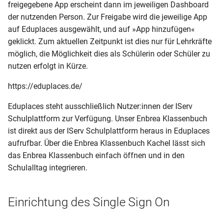
freigegebene App erscheint dann im jeweiligen Dashboard
i
Fehlzeiten
Import aus Schild-NRW
Übertrag nach Magellan
der nutzenden Person. Zur Freigabe wird die jeweilige App
t
auf Eduplaces ausgewählt, und auf »App hinzufügen«
Stundenplananzeige
Import aus edoo.sys
geklickt. Zum aktuellen Zeitpunkt ist dies nur für Lehrkräfte
i
möglich, die Möglichkeit dies als Schülerin oder Schüler zu
a
Exporte
Import aus SaxSVS
nutzen erfolgt in Kürze.
l
https://eduplaces.de/
App
Import aus LUSD
i
Eduplaces steht ausschließlich Nutzer:innen der IServ
Import aus Excel/CSV
s
Schulplattform zur Verfügung. Unser Enbrea Klassenbuch
ist direkt aus der IServ Schulplattform heraus in Eduplaces
i
Automation
aufrufbar. Über die Enbrea Klassenbuch Kachel lässt sich
e
das Enbrea Klassenbuch einfach öffnen und in den
Zeitraumwechsel
r
Schulalltag integrieren.
t
Einrichtung des Single Sign On