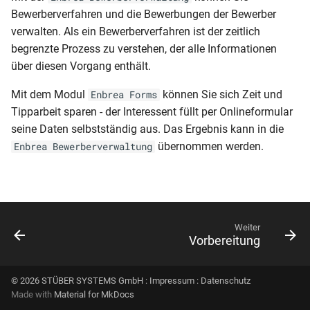
i
Bewerberverfahren und die Bewerbungen der Bewerber
Datensicherung
Eintrag löschen
Import aus Schild-NRW
verwalten. Als ein Bewerberverfahren ist der zeitlich
t
begrenzte Prozess zu verstehen, der alle Informationen
Single Sign On
Klassenbuch prüfen
Import aus edoo.sys
i
über diesen Vorgang enthält.
a
Import aus SaxSVS
Mit dem Modul
können Sie sich Zeit und
Enbrea Forms
l
Tipparbeit sparen - der Interessent füllt per Onlineformular
Import aus LUSD
seine Daten selbstständig aus. Das Ergebnis kann in die
i
übernommen werden.
Enbrea Bewerberverwaltung
Import aus Excel/CSV
s
i
Automation
e
Zeitraumwechsel
Weiter
r
Vorbereitung
t
© 2026 STÜBER SYSTEMS GmbH :
Impressum
:
Datenschutz
Made with
Material for MkDocs