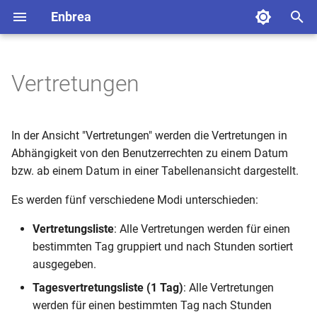
Enbrea
S
u
Vertretungen
Einführung
Meine Schule
Mein Account
Überblick
Überblick
Überblick
Überblick
Überblick
Ausdruck
Systemvoraussetzungen
Changelog
Klassenbucheintrag
Fehlzeiten
Überblick
Überblick
Überblick
Überblick
Online-Backups
Single Sign On
Erweiterte Benutzerrechte
c
h
Einrichten der Verzeichnisse
Einrichten der Stammdaten
Vorbereitung
Agenda
Begriffe
Inbetriebnahme von Enbrea
Navigation
Anwesenheitskontrolle
Installation
Import aus DaVinci
Benutzergruppen
Vertretungsplan
Offline-Backups
eduplaces
Seitenwechsel
In der Ansicht "Vertretungen" werden die Vertretungen in
e
Abhängigkeit von den Benutzerrechten zu einem Datum
Bewerberverfahren
Woche
Navigation
Enbrea Cli
Unterricht
Freistellungen
Zugriffstoken
Import aus Magellan
Benutzer
Einstellungen
bzw. ab einem Datum in einer Tabellenansicht dargestellt.
w
Bewerbungen
Navigation
Liste
Datenaustausch
Es werden fünf verschiedene Modi unterschieden:
Anwesenheiten
Export nach Magellan
Übersicht Richtlinien
i
Gesonderte Darstellungen
r
Vertretungsliste
: Alle Vertretungen werden für einen
Enbrea Forms
Vertretungsinformationen
Matrix
Benutzermanagement
Aufgabenkontrolle
Import aus Untis
Andere Registerkarte
bestimmten Tag gruppiert und nach Stunden sortiert
d
ausgegeben.
Listenfunktionen
Klassenbucheinträge
Statistik
Einstellungen
Eintrag bestätigen
Import aus BBS-Planung
Öffentlicher Bildschirm
i
Tagesvertretungsliste (1 Tag)
: Alle Vertretungen
n
Import + Export
Darstellungsbeispiele
Vertretungsliste
Eintrag bearbeiten
Import aus DaNiS
Eingeschränkte Benutzerrechte
werden für einen bestimmten Tag nach Stunden