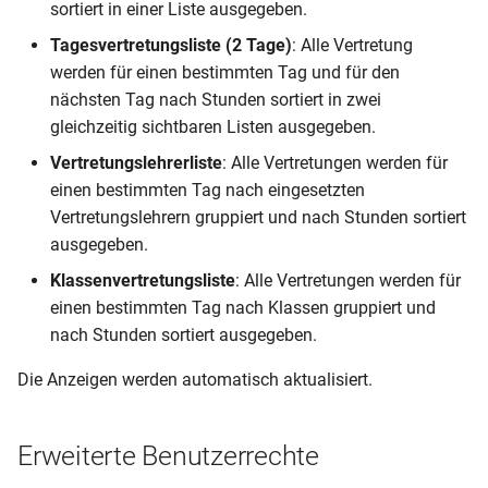
sortiert in einer Liste ausgegeben.
i
Übertrag nach Magellan
Datensicherung
Eintrag löschen
Import aus Schild-NRW
Tagesvertretungsliste (2 Tage)
: Alle Vertretung
t
werden für einen bestimmten Tag und für den
Single Sign On
Klassenbuch prüfen
Import aus edoo.sys
i
nächsten Tag nach Stunden sortiert in zwei
gleichzeitig sichtbaren Listen ausgegeben.
a
Import aus SaxSVS
Vertretungslehrerliste
: Alle Vertretungen werden für
l
einen bestimmten Tag nach eingesetzten
Import aus LUSD
i
Vertretungslehrern gruppiert und nach Stunden sortiert
ausgegeben.
Import aus Excel/CSV
s
Klassenvertretungsliste
: Alle Vertretungen werden für
i
Automation
einen bestimmten Tag nach Klassen gruppiert und
e
nach Stunden sortiert ausgegeben.
Zeitraumwechsel
r
Die Anzeigen werden automatisch aktualisiert.
t
Erweiterte Benutzerrechte